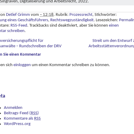
ingraven, Digitalisierung und Arbeitsrecht, 2022.
 von
Detlef Grimm
vom
– 12:18
. Rubrik:
Prozessrecht
, Stichwörter:
ung eines Geschäftsführers
,
Rechtswegzuständigkeit
. Lesezeichen:
Permali
tare:
RSS-Feed
. Trackbacks sind deaktiviert, aber Sie können
einen
ar schreiben
.
versicherungspflicht für
Streit um den Entwurf 
sanwälte – Rundschreiben der DRV
Arbeitsstättenverordnu
en Sie einen Kommentar
sen sich
einloggen
um einen Kommentar schreiben zu können.
ta
Anmelden
Beitrags-Feed (
RSS
)
Kommentare als
RSS
WordPress.org