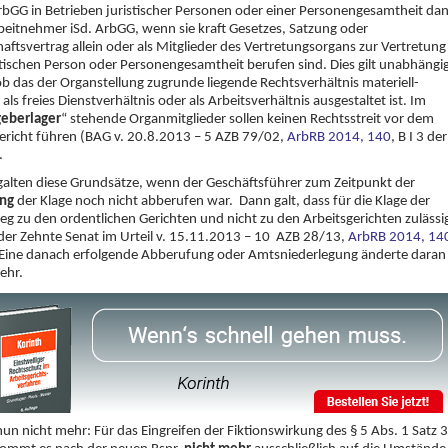
rbGG in Betrieben juristischer Personen oder einer Personengesamtheit da
eitnehmer iSd. ArbGG, wenn sie kraft Gesetzes, Satzung oder
haftsvertrag allein oder als Mitglieder des Vertretungsorgans zur Vertretung
stischen Person oder Personengesamtheit berufen sind. Dies gilt unabhängi
b das der Organstellung zugrunde liegende Rechtsverhältnis materiell-
 als freies Dienstverhältnis oder als Arbeitsverhältnis ausgestaltet ist. Im
geberlager
“ stehende Organmitglieder sollen keinen Rechtsstreit vor dem
ericht führen (BAG v. 20.8.2013 – 5 AZB 79/02,
ArbRB 2014, 140
, B I 3 de
.
alten diese Grundsätze, wenn der Geschäftsführer zum Zeitpunkt der
ung
der Klage noch nicht abberufen war. Dann galt, dass für die Klage der
g zu den ordentlichen Gerichten und nicht zu den Arbeitsgerichten zulässi
der Zehnte Senat im Urteil v. 15.11.2013 – 10 AZB 28/13,
ArbRB 2014, 14
 Eine danach erfolgende Abberufung oder Amtsniederlegung änderte daran
ehr.
 nun nicht mehr: Für das Eingreifen der Fiktionswirkung des § 5 Abs. 1 Satz 3