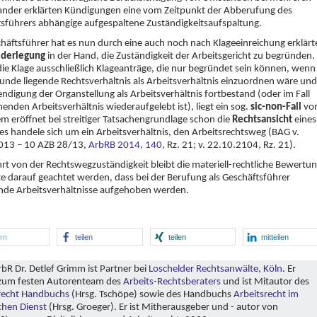
ander erklärten Kündigungen eine vom Zeitpunkt der Abberufung des
sführers abhängige aufgespaltene Zuständigkeitsaufspaltung.
häftsführer hat es nun durch eine auch noch nach Klageeinreichung erklärt
derlegung
in der Hand, die Zuständigkeit der Arbeitsgericht zu begründen.
die Klage ausschließlich Klageanträge, die nur begründet sein können, wenn
unde liegende Rechtsverhältnis als Arbeitsverhältnis einzuordnen wäre und
ndigung der Organstellung als Arbeitsverhältnis fortbestand (oder im Fall
henden Arbeitsverhältnis wiederaufgelebt ist), liegt ein sog.
sic-non-Fall
vor
em eröffnet bei streitiger Tatsachengrundlage schon die
Rechtsansicht
eines
 es handele sich um ein Arbeitsverhältnis, den Arbeitsrechtsweg (BAG v.
013 – 10 AZB 28/13,
ArbRB 2014, 140
, Rz. 21; v. 22.10.2104, Rz. 21).
t von der Rechtswegzuständigkeit bleibt die materiell-rechtliche Bewertun
lte darauf geachtet werden, dass bei der Berufung als Geschäftsführer
nde Arbeitsverhältnisse aufgehoben werden.
ern
teilen
teilen
mitteilen
bR Dr. Detlef Grimm ist Partner bei
Loschelder Rechtsanwälte, Köln
. Er
zum festen Autorenteam des
Arbeits-Rechtsberaters
und ist Mitautor des
recht Handbuchs
(Hrsg. Tschöpe) sowie des Handbuchs
Arbeitsrecht im
ichen Dienst
(Hrsg. Groeger). Er ist Mitherausgeber und - autor von