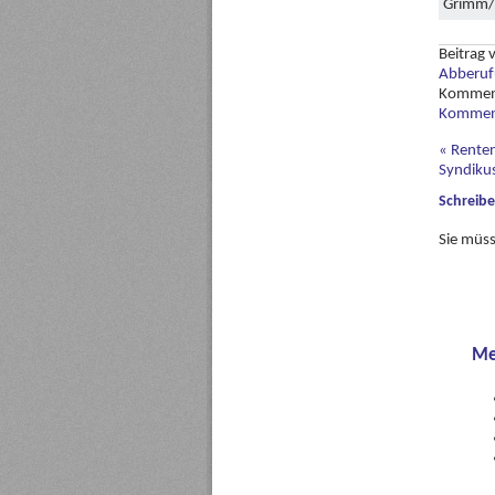
Grimm/S
Beitrag
Abberuf
Kommen
Komment
«
Renten
Syndiku
Schreib
Sie müs
Me