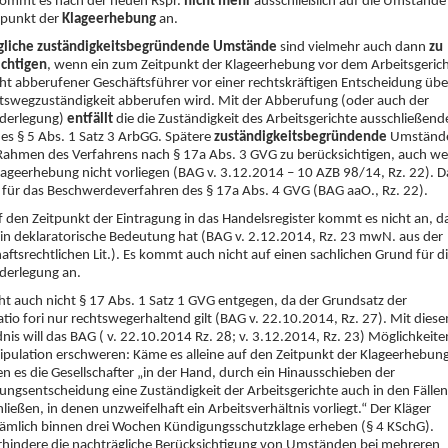
ommt es nach der neuen Rspr.
nicht mehr
ausschließlich auf die Umstände
tpunkt der
Klageerhebung
an.
gliche
zuständigkeitsbegründende
Umstände
sind vielmehr auch dann
zu
ichtigen
, wenn ein zum Zeitpunkt der Klageerhebung vor dem Arbeitsgeric
ht abberufener Geschäftsführer vor einer rechtskräftigen Entscheidung übe
tswegzuständigkeit abberufen wird. Mit der Abberufung (oder auch der
derlegung)
entfällt
die die Zuständigkeit des Arbeitsgerichte ausschließend
des § 5 Abs. 1 Satz 3 ArbGG. Spätere
zuständigkeitsbegründende
Umständ
Rahmen des Verfahrens nach § 17a Abs. 3 GVG zu berücksichtigen, auch w
Klageerhebung nicht vorliegen (BAG v. 3.12.2014 – 10 AZB 98/14, Rz. 22). D
h für das Beschwerdeverfahren des § 17a Abs. 4 GVG (BAG aaO., Rz. 22).
 den Zeitpunkt der Eintragung in das Handelsregister kommt es nicht an, d
ein deklaratorische Bedeutung hat (BAG v. 2.12.2014, Rz. 23 mwN. aus der
haftsrechtlichen Lit.). Es kommt auch nicht auf einen sachlichen Grund für d
derlegung an.
t auch nicht § 17 Abs. 1 Satz 1 GVG entgegen, da der Grundsatz der
tio fori nur rechtswegerhaltend gilt (BAG v. 22.10.2014, Rz. 27). Mit dies
nis will das BAG ( v. 22.10.2014 Rz. 28; v. 3.12.2014, Rz. 23) Möglichkeite
pulation erschweren: Käme es alleine auf den Zeitpunkt der Klageerhebun
en es die Gesellschafter „in der Hand, durch ein Hinausschieben der
ngsentscheidung eine Zuständigkeit der Arbeitsgerichte auch in den Fällen
ließen, in denen unzweifelhaft ein Arbeitsverhältnis vorliegt.“ Der Kläger
ämlich binnen drei Wochen Kündigungsschutzklage erheben (§ 4 KSchG).
rhindere die nachträgliche Berücksichtigung von Umständen bei mehreren