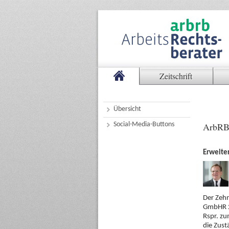
Zeitschrift
Übersicht
Social-Media-Buttons
ArbRB
Erweiter
Der Zehn
GmbHR 20
Rspr. zu
die Zust