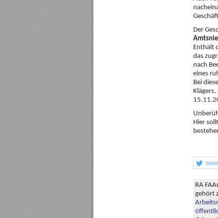
nachein
Geschäft
Der Gesc
Amtsnie
Enthält 
das zugr
nach Bee
eines ru
Bei dies
Klägers,
15.11.2
Unberühr
Hier sol
bestehe
twitt
RA FAAr
gehört 
Arbeits
öffentl