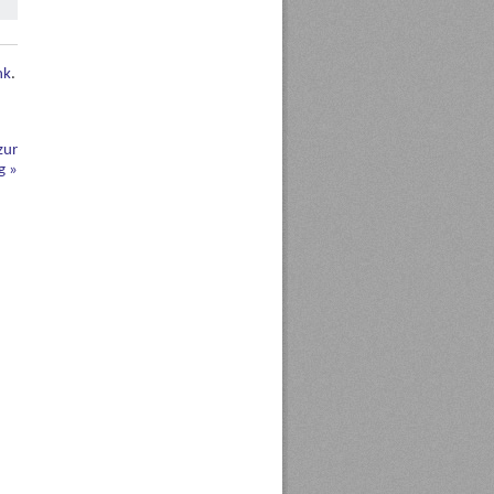
nk
.
zur
ng
»