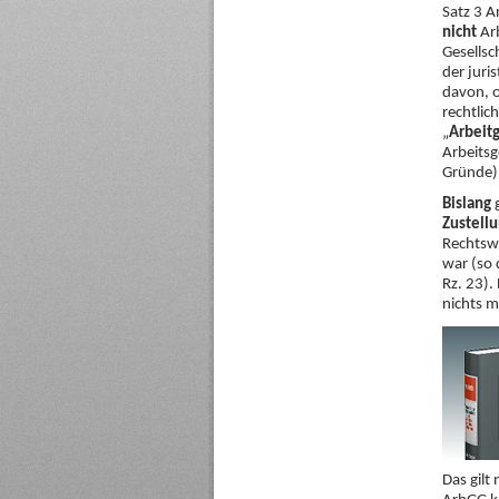
Satz 3 A
nicht
Arb
Gesellsc
der juri
davon, o
rechtlich
„
Arbeit
Arbeitsg
Gründe)
Bislang
g
Zustell
Rechtswe
war (so 
Rz. 23).
nichts m
Das gilt