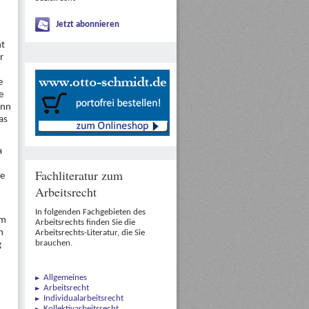
Jetzt abonnieren
ht
r
e
e
enn
as
a
Fachliteratur zum
ie
Arbeitsrecht
In folgenden Fachgebieten des
em
Arbeitsrechts finden Sie die
n
Arbeitsrechts-Literatur, die Sie
brauchen.
g
Allgemeines
Arbeitsrecht
Individualarbeitsrecht
Kollektivarbeitsrecht