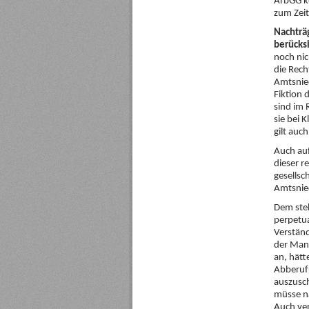
ArbGG k
zum Zei
Nachträ
berücks
noch nic
die Rech
Amtsnie
Fiktion 
sind im 
sie bei 
gilt auc
Auch auf
dieser r
gesellsc
Amtsnie
Dem steh
perpetua
Verständ
der Mani
an, hätt
Abberufu
auszusch
müsse n
Auch ve