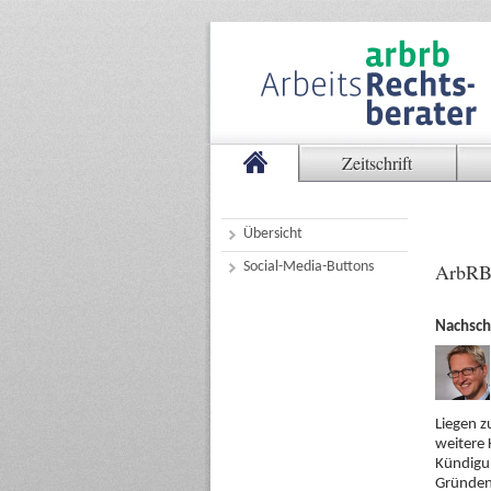
Zeitschrift
Übersicht
Social-Media-Buttons
ArbRB
Nachsch
Liegen z
weitere 
Kündigu
Gründen 