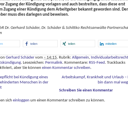
vor Zugang der Kündigung vorlagen und auch bestreiten, dass diese erst
m Zugang einer Kündigung dem Arbeitgeber bekannt geworden sind. Der
eber muss dies darlegen und beweisen.
R Dr. Gerhard Schäder, Dr. Schäder & Schittko Rechtsanwälte Partnerscha
n
ern
teilen
teilen
mitteilen
 von
Gerhard Schäder
vom
– 14:15
. Rubrik:
Allgemein
,
Individualarbeitsrech
tskündigung
. Lesezeichen:
Permalink
. Kommentare:
RSS-Feed
. Trackbacks
ktiviert, aber Sie können
einen Kommentar schreiben
.
epflicht bei Kündigung eines
Arbeitskampf, Krankheit und Urlaub – 
ehinderten Menschen in der
bin dann mal we
t
Schreiben Sie einen Kommentar
sen sich
einloggen
um einen Kommentar schreiben zu können.