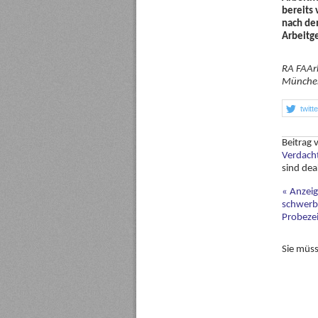
bereits 
nach de
Arbeitg
RA FAArb
Münche
twitt
Beitrag
Verdach
sind dea
«
Anzeig
schwerb
Probezei
Sie müs