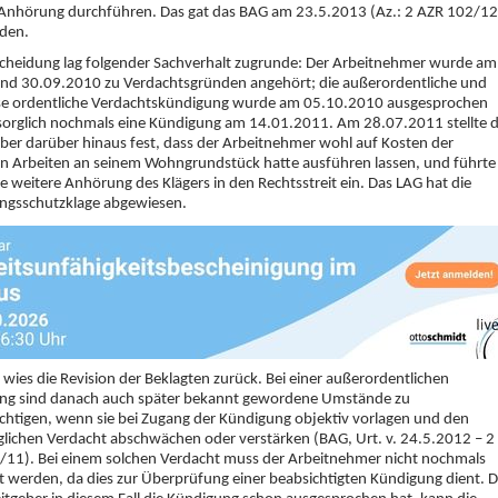
 Anhörung durchführen. Das gat das BAG am 23.5.2013 (Az.: 2 AZR 102/12
eden.
scheidung lag folgender Sachverhalt zugrunde: Der Arbeitnehmer wurde am
und 30.09.2010 zu Verdachtsgründen angehört; die außerordentliche und
ise ordentliche Verdachtskündigung wurde am 05.10.2010 ausgesprochen
sorglich nochmals eine Kündigung am 14.01.2011. Am 28.07.2011 stellte 
ber darüber hinaus fest, dass der Arbeitnehmer wohl auf Kosten der
n Arbeiten an seinem Wohngrundstück hatte ausführen lassen, und führte
e weitere Anhörung des Klägers in den Rechtsstreit ein. Das LAG hat die
ngsschutzklage abgewiesen.
wies die Revision der Beklagten zurück. Bei einer außerordentlichen
ng sind danach auch später bekannt gewordene Umstände zu
chtigen, wenn sie bei Zugang der Kündigung objektiv vorlagen und den
lichen Verdacht abschwächen oder verstärken (BAG, Urt. v. 24.5.2012 – 2
/11). Bei einem solchen Verdacht muss der Arbeitnehmer nicht nochmals
 werden, da dies zur Überprüfung einer beabsichtigten Kündigung dient. 