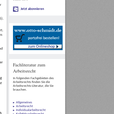
r
Jetzt abonnieren
6).
rt.
em
2
nd
er
Fachliteratur zum
Arbeitsrecht
In folgenden Fachgebieten des
st
Arbeitsrechts finden Sie die
er
Arbeitsrechts-Literatur, die Sie
brauchen.
Allgemeines
Arbeitsrecht
Individualarbeitsrecht
h
Kollektivarbeitsrecht