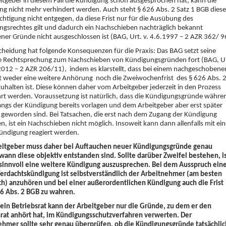
itgeber in diesem Fall die Kündigung schon ausgesprochen hat, kann die
g nicht mehr verhindert werden. Auch steht § 626 Abs. 2 Satz 1 BGB diese
chtigung nicht entgegen, da diese Frist nur für die Ausübung des
gsrechtes gilt und dadurch ein Nachschieben nachträglich bekannt
er Gründe nicht ausgeschlossen ist (BAG, Urt. v. 4.6.1997 – 2 AZR 362/ 9
cheidung hat folgende Konsequenzen für die Praxis: Das BAG setzt seine
ge Rechtsprechung zum Nachschieben von Kündigungsgründen fort (BAG, U
2012 – 2 AZR 206/11), indem es klarstellt, dass bei einem nachgeschoben
t weder eine weitere Anhörung noch die Zweiwochenfrist des § 626 Abs. 
uhalten ist. Diese können daher vom Arbeitgeber jederzeit in den Prozess
rt werden. Voraussetzung ist natürlich, dass die Kündigungsgründe währe
ngs der Kündigung bereits vorlagen und dem Arbeitgeber aber erst später
geworden sind. Bei Tatsachen, die erst nach dem Zugang der Kündigung
n, ist ein Nachschieben nicht möglich. Insoweit kann dann allenfalls mit ein
ündigung reagiert werden.
eitgeber muss daher bei Auftauchen neuer Kündigungsgründe genau
wann diese objektiv entstanden sind. Sollte darüber Zweifel bestehen, i
 sinnvoll eine weitere Kündigung auszusprechen. Bei dem Ausspruch ein
erdachtskündigung ist selbstverständlich der Arbeitnehmer (am besten
ich) anzuhören und bei einer außerordentlichen Kündigung auch die Frist
26 Abs. 2 BGB zu wahren.
ein Betriebsrat kann der Arbeitgeber nur die Gründe, zu dem er den
srat anhört hat, im Kündigungsschutzverfahren verwerten. Der
ehmer sollte sehr genau überprüfen, ob die Kündigungsgründe tatsächlic