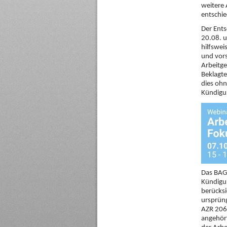
weitere
entschi
Der Ent
20.08. 
hilfswe
und vor
Arbeitge
Beklagte
dies ohn
Kündigu
Das BAG 
Kündigu
berücksi
ursprüng
AZR 206
angehört