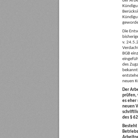
der Arbe
Kündigun
Berücksi
Kündigun
geworden
Die Ents
bisheri
v. 24.5.
Verdach
BGB einz
eingefüh
des Zuga
bekannt 
entstehe
neuen K
Der Arb
prüfen, 
es eher
neuen V
schriftl
des § 6
Besteht 
Betrieb
Arbeitn