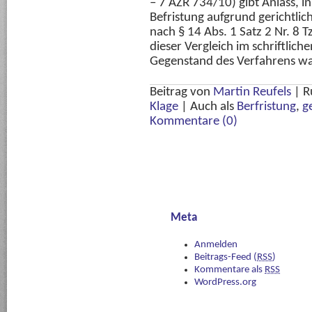
– 7 AZR 734/10) gibt Anlass, i
Befristung aufgrund gerichtli
nach § 14 Abs. 1 Satz 2 Nr. 8 
dieser Vergleich im schriftlic
Gegenstand des Verfahrens wa
Beitrag von
Martin Reufels
|
R
Klage
|
Auch als
Berfristung
,
g
Kommentare (0)
Meta
Anmelden
Beitrags-Feed (
RSS
)
Kommentare als
RSS
WordPress.org