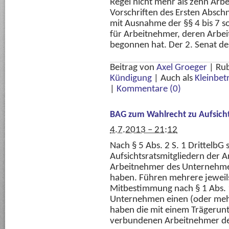
Regel nicht mehr als zehn Arb
Vorschriften des Ersten Absch
mit Ausnahme der §§ 4 bis 7 so
für Arbeitnehmer, deren Arbe
begonnen hat. Der 2. Senat de
Beitrag von
Axel Groeger
|
Rub
Kündigung
|
Auch als
Kleinbet
|
Kommentare (0)
BAG zum Wahlrecht zu Aufsicht
4.7.2013 – 21:12
Nach § 5 Abs. 2 S. 1 DrittelbG
Aufsichtsratsmitgliedern der 
Arbeitnehmer des Unternehmen
haben. Führen mehrere jeweils 
Mitbestimmung nach § 1 Abs. 1
Unternehmen einen (oder mehr
haben die mit einem Trägerun
verbundenen Arbeitnehmer de