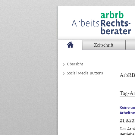
Zeitschrift
Übersicht
Social-Media-Buttons
ArbRB
Tag-Ar
Keine un
Arbeitn
21.8.20
Das ArbG
Betriebs