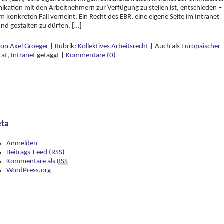
ation mit den Arbeitnehmern zur Verfügung zu stellen ist, entschieden –
im konkreten Fall verneint. Ein Recht des EBR, eine eigene Seite im Intranet
nd gestalten zu dürfen, […]
 von
Axel Groeger
|
Rubrik:
Kollektives Arbeitsrecht
|
Auch als
Europäischer
rat
,
Intranet
getaggt
|
Kommentare (0)
ta
Anmelden
Beitrags-Feed (
RSS
)
Kommentare als
RSS
WordPress.org