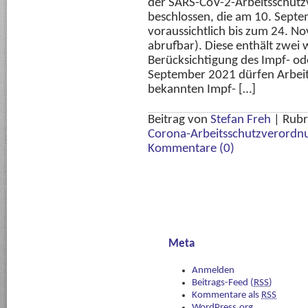
der SARS-CoV-2-Arbeitsschut
beschlossen, die am 10. Septe
voraussichtlich bis zum 24. N
abrufbar). Diese enthält zwei
Berücksichtigung des Impf- o
September 2021 dürfen Arbeitg
bekannten Impf- […]
Beitrag von
Stefan Freh
|
Rubr
Corona-Arbeitsschutzverordn
Kommentare (0)
Meta
Anmelden
Beitrags-Feed (
RSS
)
Kommentare als
RSS
WordPress.org