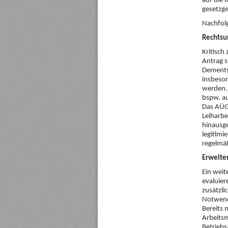
auf die
gesetzge
Nachfolg
Rechtsun
Kritisch
Antrag s
Dementsp
insbeso
werden. 
bspw. au
Das AÜG 
Leiharbe
hinausge
legitimi
regelmäß
Erweiter
Ein weit
evaluier
zusätzli
Notwendi
Bereits 
Arbeitsm
Betriebs