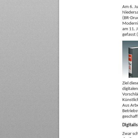
Am 6. J
Niedersa
(BR-Dru
Modernis
am 11. J
gefasst
Ziel die
digitale
Vorschlä
Künstlic
Aus Arbe
Betriebs
geschaff
Digitali
Zwar sch