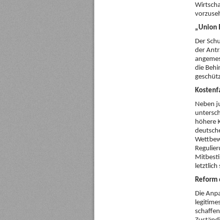
Wirtscha
vorzuse
„Union 
Der Schu
der Antr
angemess
die Behi
geschütz
Kostenf
Neben ju
untersch
höhere K
deutsche
Wettbewe
Regulie
Mitbesti
letztlic
Reform d
Die Anp
legitime
schaffen