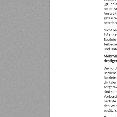
„grundle
neuer Ar
Ausweitu
gefasst
bestehe
Nicht na
§ 613a B
Betriebs
Teilbetr
und unte
Mehr vir
richtige
Die Ford
Betriebs
Betriebs
digitale
sorgt fa
sind sin
Vorberei
nächste 
den Wah
zusätzli