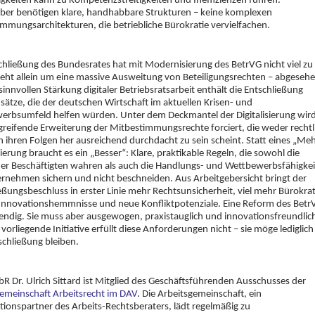
gkeiten kann zu Kompetenzstreitigkeiten und Ineffizienzen führen.
ber benötigen klare, handhabbare Strukturen – keine komplexen
mmungsarchitekturen, die betriebliche Bürokratie vervielfachen.
chließung des Bundesrates hat mit Modernisierung des BetrVG nicht viel zu
geht allein um eine massive Ausweitung von Beteiligungsrechten – abgeseh
sinnvollen Stärkung digitaler Betriebsratsarbeit enthält die Entschließung
sätze, die der deutschen Wirtschaft im aktuellen Krisen- und
erbsumfeld helfen würden. Unter dem Deckmantel der Digitalisierung wir
fgreifende Erweiterung der Mitbestimmungsrechte forciert, die weder rechtl
 ihren Folgen her ausreichend durchdacht zu sein scheint. Statt eines „Me
ierung braucht es ein „Besser“: Klare, praktikable Regeln, die sowohl die
er Beschäftigten wahren als auch die Handlungs- und Wettbewerbsfähigkei
rnehmen sichern und nicht beschneiden. Aus Arbeitgebersicht bringt der
eßungsbeschluss in erster Linie mehr Rechtsunsicherheit, viel mehr Bürokrat
 Innovationshemmnisse und neue Konfliktpotenziale. Eine Reform des Betr
endig. Sie muss aber ausgewogen, praxistauglich und innovationsfreundlic
e vorliegende Initiative erfüllt diese Anforderungen nicht – sie möge lediglich
schließung bleiben.
R Dr. Ulrich Sittard ist Mitglied des Geschäftsführenden Ausschusses der
emeinschaft Arbeitsrecht im DAV
. Die Arbeitsgemeinschaft, ein
ionspartner des Arbeits-Rechtsberaters, lädt regelmäßig zu