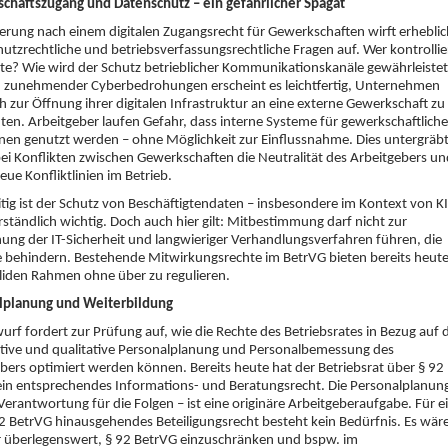
chaftszugang und Datenschutz – ein gefährlicher Spagat
erung nach einem digitalen Zugangsrecht für Gewerkschaften wirft erhebli
utzrechtliche und betriebsverfassungsrechtliche Fragen auf. Wer kontrollie
lte? Wie wird der Schutz betrieblicher Kommunikationskanäle gewährleiste
en zunehmender Cyberbedrohungen erscheint es leichtfertig, Unternehmen
ch zur Öffnung ihrer digitalen Infrastruktur an eine externe Gewerkschaft zu
hten. Arbeitgeber laufen Gefahr, dass interne Systeme für gewerkschaftliche
en genutzt werden – ohne Möglichkeit zur Einflussnahme. Dies untergräb
ei Konflikten zwischen Gewerkschaften die Neutralität des Arbeitgebers un
neue Konfliktlinien im Betrieb.
itig ist der Schutz von Beschäftigtendaten – insbesondere im Kontext von KI
rständlich wichtig. Doch auch hier gilt: Mitbestimmung darf nicht zur
ng der IT-Sicherheit und langwieriger Verhandlungsverfahren führen, die
 behindern. Bestehende Mitwirkungsrechte im BetrVG bieten bereits heut
liden Rahmen ohne über zu regulieren.
lplanung und Weiterbildung
urf fordert zur Prüfung auf, wie die Rechte des Betriebsrates in Bezug auf 
tive und qualitative Personalplanung und Personalbemessung des
bers optimiert werden können. Bereits heute hat der Betriebsrat über § 92
in entsprechendes Informations- und Beratungsrecht. Die Personalplanun
Verantwortung für die Folgen – ist eine originäre Arbeitgeberaufgabe. Für e
2 BetrVG hinausgehendes Beteiligungsrecht besteht kein Bedürfnis. Es wär
r überlegenswert, § 92 BetrVG einzuschränken und bspw. im