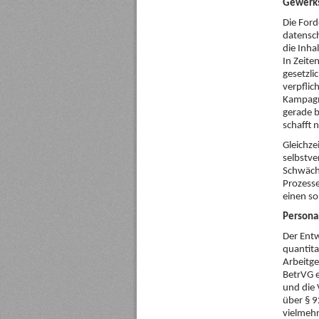
Gewerks
Die Ford
datensch
die Inha
In Zeit
gesetzli
verpflic
Kampagn
gerade b
schafft 
Gleichze
selbstve
Schwächu
Prozesse
einen so
Persona
Der Entw
quantita
Arbeitge
BetrVG e
und die 
über § 9
vielmeh