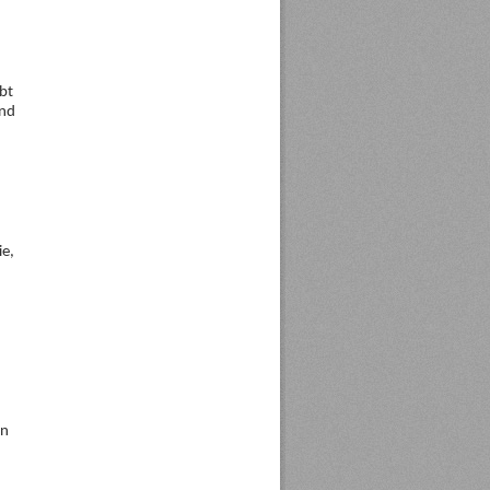
bt
und
ie,
in