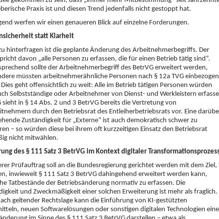
 Idee gekommen zu sein, dass „immer mehr Mitbestimmung“ seit Jahrzehnt
berische Praxis ist und diesen Trend jedenfalls nicht gestoppt hat.
end werfen wir einen genaueren Blick auf einzelne Forderungen.
sicherheit statt Klarheit
 zu hinterfragen ist die geplante Änderung des Arbeitnehmerbegriffs. Der
pricht davon „alle Personen zu erfassen, die für einen Betrieb tätig sind“.
rechend sollte der Arbeitnehmerbegriff des BetrVG erweitert werden,
ndere müssten arbeitnehmerähnliche Personen nach § 12a TVG einbezogen
Dies geht offensichtlich zu weit: Alle im Betrieb tätigen Personen würden
ch Selbstständige oder Arbeitnehmer von Dienst- und Werkleistern erfasse
sieht in § 14 Abs. 2 und 3 BetrVG bereits die Vertretung von
itnehmern durch den Betriebsrat des Entleiherbetriebsrats vor. Eine darübe
hende Zuständigkeit für „Externe“ ist auch demokratisch schwer zu
eren – so würden diese bei ihrem oft kurzzeitigen Einsatz den Betriebsrat
ig nicht mitwählen.
ung des § 111 Satz 3 BetrVG im Kontext digitaler Transformationsprozes
erer Prüfauftrag soll an die Bundesregierung gerichtet werden mit dem Ziel,
en, inwieweit § 111 Satz 3 BetrVG dahingehend erweitert werden kann,
che Tatbestände der Betriebsänderung normativ zu erfassen. Die
gkeit und Zweckmäßigkeit einer solchen Erweiterung ist mehr als fraglich.
nach geltender Rechtslage kann die Einführung von KI-gestützten
itteln, neuen Softwarelösungen oder sonstigen digitalen Technologien eine
änderung im Sinne des § 111 Satz 3 BetrVG darstellen – etwa als