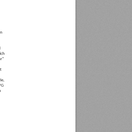
en
d
ich
hr“
t
ie,
VG
h