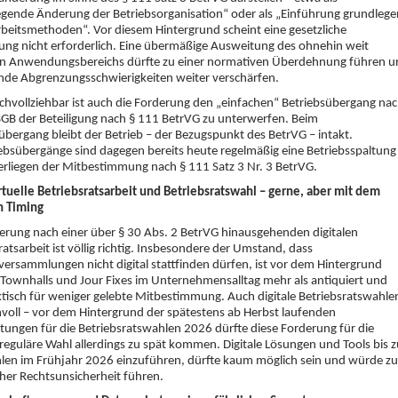
gende Änderung der Betriebsorganisation“ oder als „Einführung grundleg
beitsmethoden“. Vor diesem Hintergrund scheint eine gesetzliche
ng nicht erforderlich. Eine übermäßige Ausweitung des ohnehin weit
en Anwendungsbereichs dürfte zu einer normativen Überdehnung führen u
nde Abgrenzungsschwierigkeiten weiter verschärfen.
chvollziehbar ist auch die Forderung den „einfachen“ Betriebsübergang na
GB der Beteiligung nach § 111 BetrVG zu unterwerfen. Beim
übergang bleibt der Betrieb – der Bezugspunkt des BetrVG – intakt.
iebsübergänge sind dagegen bereits heute regelmäßig eine Betriebsspaltung
rliegen der Mitbestimmung nach § 111 Satz 3 Nr. 3 BetrVG.
tuelle Betriebsratsarbeit und Betriebsratswahl – gerne, aber mit dem
n Timing
erung nach einer über § 30 Abs. 2 BetrVG hinausgehenden digitalen
ratsarbeit ist völlig richtig. Insbesondere der Umstand, dass
versammlungen nicht digital stattfinden dürfen, ist vor dem Hintergrund
r Townhalls und Jour Fixes im Unternehmensalltag mehr als antiquiert und
ktisch für weniger gelebte Mitbestimmung. Auch digitale Betriebsratswahle
nvoll – vor dem Hintergrund der spätestens ab Herbst laufenden
tungen für die Betriebsratswahlen 2026 dürfte diese Forderung für die
reguläre Wahl allerdings zu spät kommen. Digitale Lösungen und Tools bis z
len im Frühjahr 2026 einzuführen, dürfte kaum möglich sein und würde zu
cher Rechtsunsicherheit führen.