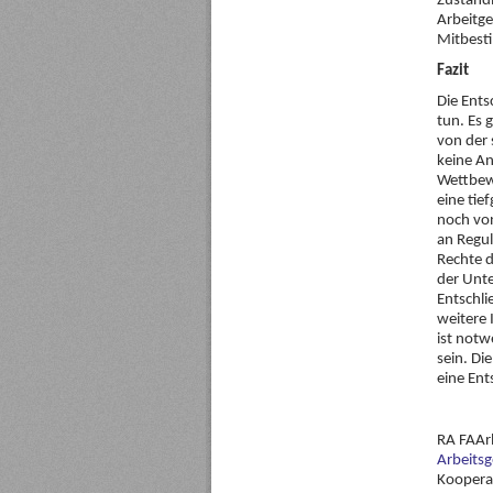
Zuständi
Arbeitge
Mitbesti
Fazit
Die Ents
tun. Es 
von der 
keine An
Wettbew
eine tie
noch von
an Regul
Rechte d
der Unte
Entschli
weitere
ist notw
sein. Di
eine Ent
RA FAArb
Arbeitsg
Kooperat