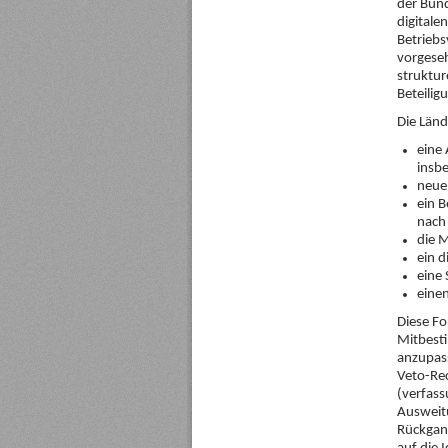
der Bun
digitale
Betriebs
vorgeseh
struktur
Beteilig
Die Länd
eine
insbe
neue
ein B
nach
die M
ein d
eine
einen
Diese Fo
Mitbesti
anzupass
Veto-Rec
(verfass
Ausweit
Rückgang