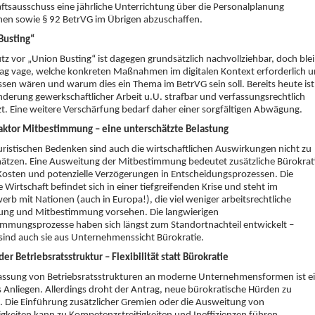
ftsausschuss eine jährliche Unterrichtung über die Personalplanung
hen sowie § 92 BetrVG im Übrigen abzuschaffen.
Busting“
tz vor „Union Busting“ ist dagegen grundsätzlich nachvollziehbar, doch blei
ag vage, welche konkreten Maßnahmen im digitalen Kontext erforderlich 
en wären und warum dies ein Thema im BetrVG sein soll. Bereits heute ist
nderung gewerkschaftlicher Arbeit u.U. strafbar und verfassungsrechtlich
t. Eine weitere Verschärfung bedarf daher einer sorgfältigen Abwägung.
aktor Mitbestimmung – eine unterschätzte Belastung
ristischen Bedenken sind auch die wirtschaftlichen Auswirkungen nicht zu
ätzen. Eine Ausweitung der Mitbestimmung bedeutet zusätzliche Bürokrat
osten und potenzielle Verzögerungen in Entscheidungsprozessen. Die
 Wirtschaft befindet sich in einer tiefgreifenden Krise und steht im
rb mit Nationen (auch in Europa!), die viel weniger arbeitsrechtliche
rung und Mitbestimmung vorsehen. Die langwierigen
mmungsprozesse haben sich längst zum Standortnachteil entwickelt –
h sind auch sie aus Unternehmenssicht Bürokratie.
er Betriebsratsstruktur – Flexibilität statt Bürokratie
assung von Betriebsratsstrukturen an moderne Unternehmensformen ist e
s Anliegen. Allerdings droht der Antrag, neue bürokratische Hürden zu
. Die Einführung zusätzlicher Gremien oder die Ausweitung von