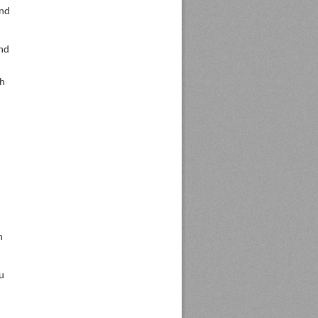
end
nd
ch
n
u