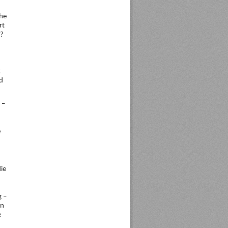
che
rt
t?
t
d
 –
e
die
g –
in
e