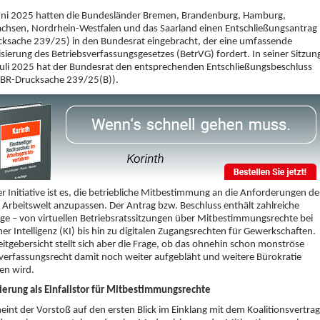
uni 2025 hatten die Bundesländer Bremen, Brandenburg, Hamburg,
chsen, Nordrhein-Westfalen und das Saarland einen Entschließungsantrag
cksache 239/25) in den Bundesrat eingebracht, der eine umfassende
ierung des Betriebsverfassungsgesetzes (BetrVG) fordert. In seiner Sitzun
uli 2025 hat der Bundesrat den entsprechenden Entschließungsbeschluss
 (BR-Drucksache 239/25(B)).
ser Initiative ist es, die betriebliche Mitbestimmung an die Anforderungen de
n Arbeitswelt anzupassen. Der Antrag bzw. Beschluss enthält zahlreiche
ge – von virtuellen Betriebsratssitzungen über Mitbestimmungsrechte bei
her Intelligenz (KI) bis hin zu digitalen Zugangsrechten für Gewerkschaften.
itgebersicht stellt sich aber die Frage, ob das ohnehin schon monströse
verfassungsrecht damit noch weiter aufgebläht und weitere Bürokratie
en wird.
sierung als Einfallstor für Mitbestimmungsrechte
eint der Vorstoß auf den ersten Blick im Einklang mit dem Koalitionsvertrag