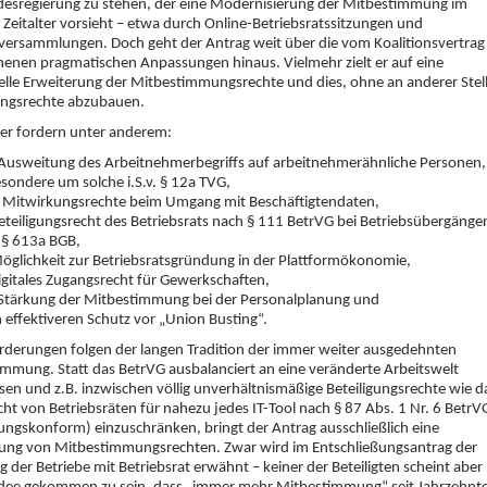
desregierung zu stehen, der eine Modernisierung der Mitbestimmung im
n Zeitalter vorsieht – etwa durch Online-Betriebsratssitzungen und
versammlungen. Doch geht der Antrag weit über die vom Koalitionsvertrag
enen pragmatischen Anpassungen hinaus. Vielmehr zielt er auf eine
elle Erweiterung der Mitbestimmungsrechte und dies, ohne an anderer Stel
ungsrechte abzubauen.
er fordern unter anderem:
 Ausweitung des Arbeitnehmerbegriffs auf arbeitnehmerähnliche Personen,
sondere um solche i.S.v. § 12a TVG,
 Mitwirkungsrechte beim Umgang mit Beschäftigtendaten,
eteiligungsrecht des Betriebsrats nach § 111 BetrVG bei Betriebsübergänge
 § 613a BGB,
öglichkeit zur Betriebsratsgründung in der Plattformökonomie,
igitales Zugangsrecht für Gewerkschaften,
 Stärkung der Mitbestimmung bei der Personalplanung und
 effektiveren Schutz vor „Union Busting“.
rderungen folgen der langen Tradition der immer weiter ausgedehnten
mmung. Statt das BetrVG ausbalanciert an eine veränderte Arbeitswelt
en und z.B. inzwischen völlig unverhältnismäßige Beteiligungsrechte wie d
ht von Betriebsräten für nahezu jedes IT-Tool nach § 87 Abs. 1 Nr. 6 BetrV
ungskonform) einzuschränken, bringt der Antrag ausschließlich eine
ung von Mitbestimmungsrechten. Zwar wird im Entschließungsantrag der
 der Betriebe mit Betriebsrat erwähnt – keiner der Beteiligten scheint aber