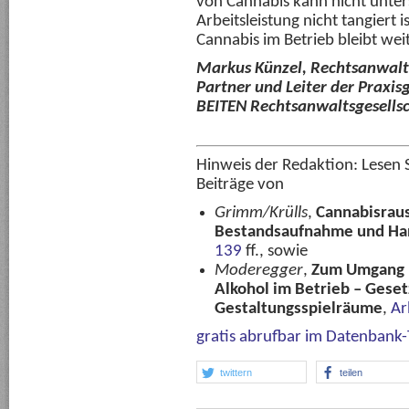
von Cannabis kann nicht unter
Arbeitsleistung nicht tangiert 
Cannabis im Betrieb bleibt wei
Markus Künzel, Rechtsanwalt 
Partner und Leiter der Praxi
BEITEN Rechtsanwaltsgesell
Hinweis der Redaktion: Lesen 
Beiträge von
Grimm/Krülls
,
Cannabisraus
Bestandsaufnahme und Ha
139
ff., sowie
Moderegger
,
Zum Umgang m
Alkohol im Betrieb – Gese
Gestaltungsspielräume
,
Ar
gratis abrufbar im Datenbank-
twittern
teilen