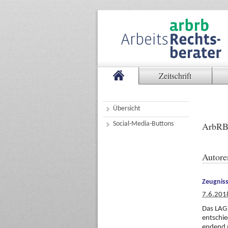
Zeitschrift
Übersicht
Social-Media-Buttons
ArbRB
Autore
Zeugniss
7.6.201
Das LAG 
entschie
endend m