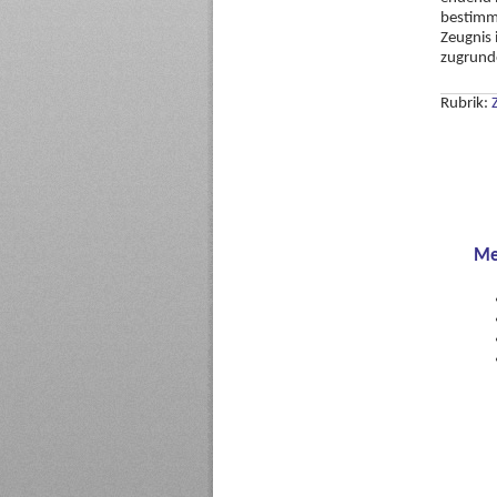
bestimm
Zeugnis 
zugrunde
Rubrik:
Me