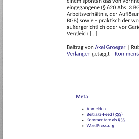
einem spontan das von vornhe
eingegangene (§ 620 Abs. 3 BG
Arbeitsverhältnis, der Auflös
BGB) sowie – praktisch der wohl
außergerichtlich oder vor Geri
Vergleich […]
Beitrag von
Axel Groeger
|
Rub
Verlangen
getaggt
|
Kommenta
Meta
Anmelden
Beitrags-Feed (
RSS
)
Kommentare als
RSS
WordPress.org