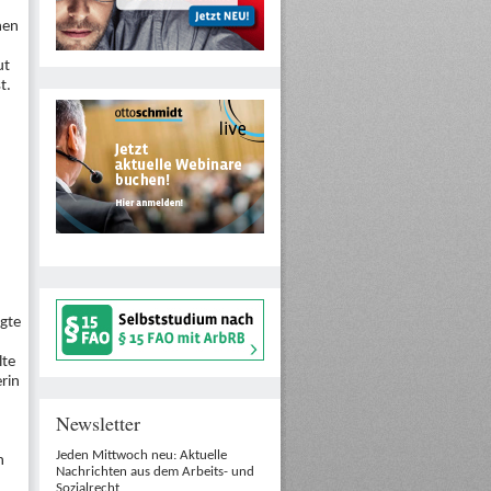
nen
ut
t.
agte
lte
rin
Newsletter
Jeden Mittwoch neu: Aktuelle
n
Nachrichten aus dem Arbeits- und
Sozialrecht