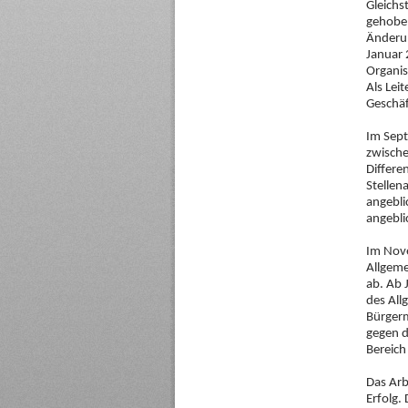
Gleichs
gehoben
Änderun
Januar 
Organis
Als Leit
Geschäf
Im Sept
zwische
Differe
Stellen
angebli
angebli
Im Nove
Allgeme
ab. Ab 
des All
Bürgerm
gegen d
Bereich
Das Arb
Erfolg.