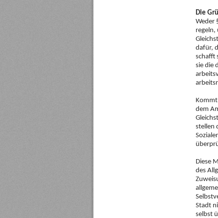
Die Gr
Weder 
regeln,
Gleichs
dafür, 
schafft 
sie die
arbeits
arbeits
Kommt d
dem Amt
Gleichs
stellen
Soziale
überpr
Diese M
des All
Zuweisu
allgeme
Selbstv
Stadt n
selbst 