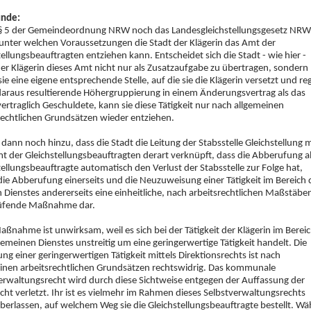
ünde:
§ 5 der Gemeindeordnung NRW noch das Landesgleichstellungsgesetz NRW
 unter welchen Voraussetzungen die Stadt der Klägerin das Amt der
tellungsbeauftragten entziehen kann. Entscheidet sich die Stadt - wie hier -
der Klägerin dieses Amt nicht nur als Zusatzaufgabe zu übertragen, sondern
sie eine eigene entsprechende Stelle, auf die sie die Klägerin versetzt und reg
 daraus resultierende Höhergruppierung in einem Änderungsvertrag als das
vertraglich Geschuldete, kann sie diese Tätigkeit nur nach allgemeinen
rechtlichen Grundsätzen wieder entziehen.
ann noch hinzu, dass die Stadt die Leitung der Stabsstelle Gleichstellung m
 der Gleichstellungsbeauftragten derart verknüpft, dass die Abberufung a
tellungsbeauftragte automatisch den Verlust der Stabsstelle zur Folge hat,
 die Abberufung einerseits und die Neuzuweisung einer Tätigkeit im Bereich 
n Dienstes andererseits eine einheitliche, nach arbeitsrechtlichen Maßstäbe
üfende Maßnahme dar.
aßnahme ist unwirksam, weil es sich bei der Tätigkeit der Klägerin im Berei
gemeinen Dienstes unstreitig um eine geringerwertige Tätigkeit handelt. Die
ng einer geringerwertigen Tätigkeit mittels Direktionsrechts ist nach
inen arbeitsrechtlichen Grundsätzen rechtswidrig. Das kommunale
erwaltungsrecht wird durch diese Sichtweise entgegen der Auffassung der
icht verletzt. Ihr ist es vielmehr im Rahmen dieses Selbstverwaltungsrechts
überlassen, auf welchem Weg sie die Gleichstellungsbeauftragte bestellt. Wä