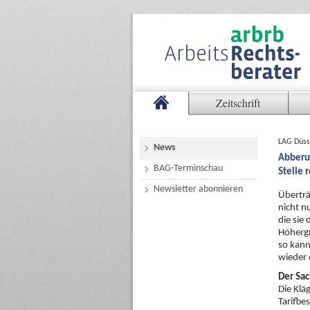
Zeitschrift
LAG Düsse
News
Abberuf
BAG-Terminschau
Stelle 
Newsletter abonnieren
Überträ
nicht n
die sie 
Höhergr
so kann
wieder 
Der Sac
Die Klä
Tarifbe