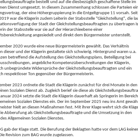
tellungsbeauftragte bestellt und auf die diesbezüglich geschaffene Stelle im
en Dienst umgesetzt. In diesem Zusammenhang schlossen die Parteien ei
gsvertrag, der eine Höhergruppierung in die Entgeltgruppe 11 vorsah. Seit
2019 war die Klägerin zudem Leiterin der Stabsstelle "Gleichstellung", die la
ationsverfügung der Stadt der Gleichstellungsbeauftragten zu übertragen is
erin der Stabsstelle war sie auf der Hierarchieebene einer
tsbereichsleitung angesiedelt und direkt dem Bürgermeister unterstellt.
ember 2020 wurde eine neue Bürgermeisterin gewählt. Das Verhältnis
n dieser und der Klägerin gestaltete sich schwierig. Hintergrund waren u.a.
nzen betreffend die Aufstellung des Gleichstellungsplans, Beteiligung bei
ausschreibungen, angebliche Kompetenzüberschreitungen der Klägerin,
ch unbegründete Widersprüche der Gleichstellungsbeauftragten und ein
ch respektloser Ton gegenüber der Bürgermeisterin.
mber 2023 ordnete die Stadt die Klägerin zunächst für drei Monate in den
inen Sozialen Dienst ab. Zugleich berief sie diese als Gleichstellungsbeauftr
Januar 2024 setzte die Stadt die Klägerin dauerhaft als Springerin im Bereich
gemeinen Sozialen Dienstes ein. Der im September 2025 neu ins Amt gewäh
eister hielt an diesen Maßnahmen fest. Mit ihrer Klage wehrt sich die Kläge
ie Abberufung als Gleichstellungsbeauftragte und die Umsetzung in den
 des Allgemeinen Sozialen Dienstes.
G gab der Klage statt. Die Berufung der Beklagten hatte vor dem LAG keine
 Die Revision zum BAG wurde zugelassen.