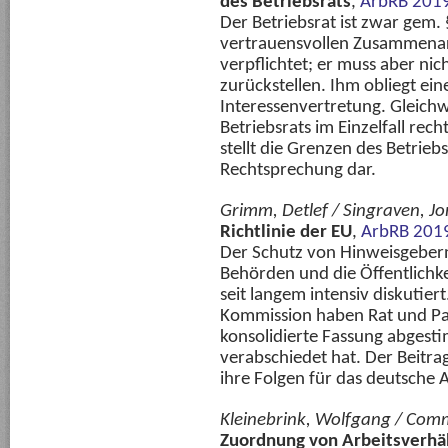
des Betriebsrats
,
ArbRB 2019
Der Betriebsrat ist zwar gem. 
vertrauensvollen Zusammenar
verpflichtet; er muss aber nic
zurückstellen. Ihm obliegt ei
Interessenvertretung. Gleich
Betriebsrats im Einzelfall rech
stellt die Grenzen des Betrie
Rechtsprechung dar.
Grimm, Detlef / Singraven, J
Richtlinie der EU
,
ArbRB 201
Der Schutz von Hinweisgeber
Behörden und die Öffentlichke
seit langem intensiv diskutier
Kommission haben Rat und Pa
konsolidierte Fassung abgest
verabschiedet hat. Der Beitrag 
ihre Folgen für das deutsche A
Kleinebrink, Wolfgang / Com
Zuordnung von Arbeitsverhäl