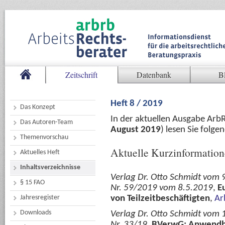
Zeitschrift
Datenbank
B
Heft 8 / 2019
Das Konzept
In der aktuellen Ausgabe Arb
Das Autoren-Team
August 2019
) lesen Sie folg
Themenvorschau
Aktuelle Kurzinformatio
Aktuelles Heft
Inhaltsverzeichnisse
Verlag Dr. Otto Schmidt vom 
§ 15 FAO
Nr. 59/2019 vom 8.5.2019
,
E
Jahresregister
von Teilzeitbeschäftigten
,
Ar
Downloads
Verlag Dr. Otto Schmidt vom 
Nr. 33/19
,
BVerwG: Anwendbar