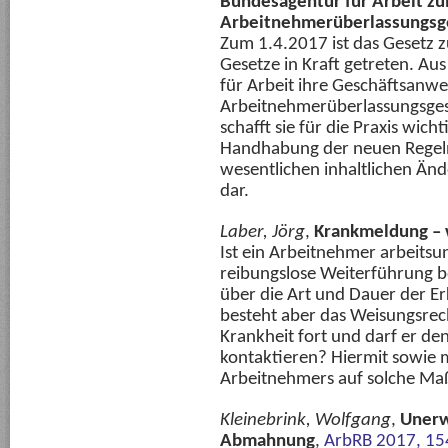
Bundesagentur für Arbeit z
Arbeitnehmerüberlassungsg
Zum 1.4.2017 ist das Gesetz
Gesetze in Kraft getreten. Au
für Arbeit ihre Geschäftsanw
Arbeitnehmerüberlassungsges
schafft sie für die Praxis wich
Handhabung der neuen Regeln 
wesentlichen inhaltlichen Än
dar.
Laber, Jörg
,
Krankmeldung – 
Ist ein Arbeitnehmer arbeitsu
reibungslose Weiterführung b
über die Art und Dauer der Er
besteht aber das Weisungsrec
Krankheit fort und darf er d
kontaktieren? Hiermit sowie 
Arbeitnehmers auf solche Maß
Kleinebrink, Wolfgang
,
Unerw
Abmahnung
,
ArbRB 2017, 15