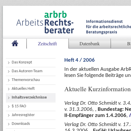
Zeitschrift
Datenbank
B
Heft 4 / 2006
Das Konzept
In der aktuellen Ausgabe Arb
Das Autoren-Team
lesen Sie folgende Beiträge u
Themenvorschau
Aktuelle Kurzinformatio
Aktuelles Heft
Inhaltsverzeichnisse
Verlag Dr. Otto Schmidt v. 3.
§ 15 FAO
v. 31.3.2006,
,
Bundestag: Ne
Jahresregister
II-Empfänger zum 1.4.2006
,
Downloads
Verlag Dr. Otto Schmidt v. 17
16.3.2006,
,
EuGH: Urlaubsen