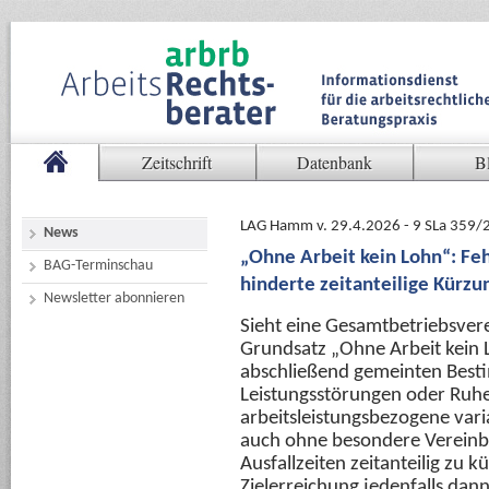
Zeitschrift
Datenbank
B
LAG Hamm v. 29.4.2026 - 9 SLa 359/
News
„Ohne Arbeit kein Lohn“: Fe
BAG-Terminschau
hinderte zeitanteilige Kürzu
Newsletter abonnieren
Sieht eine Gesamtbetriebsve
Grundsatz „Ohne Arbeit kein L
abschließend gemeinten Bes
Leistungsstörungen oder Ruhe
arbeitsleistungsbezogene vari
auch ohne besondere Vereinba
Ausfallzeiten zeitanteilig zu kü
Zielerreichung jedenfalls dann