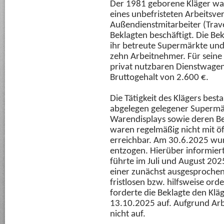
Der 1981 geborene Kläger war
eines unbefristeten Arbeitsve
Außendienstmitarbeiter (Trave
Beklagten beschäftigt. Die Be
ihr betreute Supermärkte und
zehn Arbeitnehmer. Für seine 
privat nutzbaren Dienstwagen.
Bruttogehalt von 2.600 €.
Die Tätigkeit des Klägers best
abgelegen gelegener Supermä
Warendisplays sowie deren Be
waren regelmäßig nicht mit öf
erreichbar. Am 30.6.2025 wur
entzogen. Hierüber informiert
führte im Juli und August 202
einer zunächst ausgesproch
fristlosen bzw. hilfsweise o
forderte die Beklagte den Kl
13.10.2025 auf. Aufgrund Arbe
nicht auf.