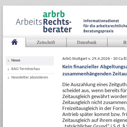
Zeitschrift
Datenbank
B
ArbG Stuttgart v. 29.4.2026 - 30 Ca 
News
Kein finanzieller Abgeltungs
BAG-Terminschau
zusammenhängenden Zeitaus
Newsletter abonnieren
Die Auszahlung eines Zeitgut
scheidet aus, wenn bereits fü
Zeitausgleich gewährt worden 
Zeitausgleich nicht zusammenhä
Freizeitausgleich in der Form,
Antrieb später kommt bzw. fr
Zeitausgleich auf ihrem eigene
„tatsächlicher Grund“ i.S.d. §